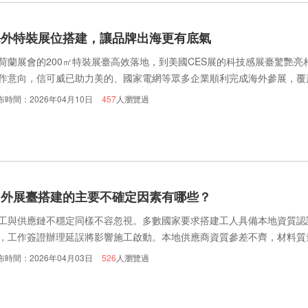
海外特裝展位搭建，讓品牌出海更有底氣
荷蘭展會的200㎡特裝展臺高效落地，到美國CES展的科技感展臺驚艷
作意向，信可威已助力美的、國家電網等眾多企業順利完成海外參展，覆蓋
例證明了跨境特裝搭建的專業實力。
布時間：2026年04月10日
457
人瀏覽過
國外展臺搭建的主要不確定因素有哪些？
工與供應鏈不穩定同樣不容忽視。多數國家要求搭建工人具備本地資質認
，工作簽證辦理延誤將影響施工啟動。本地供應商資質參差不齊，材料質
采購，需從國內運輸，進一步增加不確定性。
布時間：2026年04月03日
526
人瀏覽過