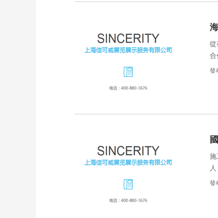
從
合
案
發
施
人
法
發