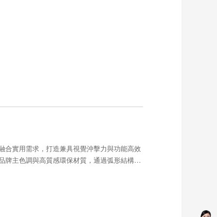
融合實用需求，打造兼具視覺沖擊力與功能高效
品牌主色調與高質感環保材質，通過弧形結構、
品牌形象更具記憶點。