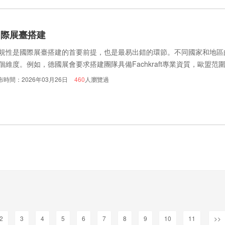
國際展臺搭建
規性是國際展臺搭建的首要前提，也是最易出錯的環節。不同國家和地區
個維度。例如，德國展會要求搭建團隊具備Fachkraft專業資質，歐盟范圍
，而北美則遵循NFPA701防火規范。
布時間：2026年03月26日
460
人瀏覽過
2
3
4
5
6
7
8
9
10
11
>>