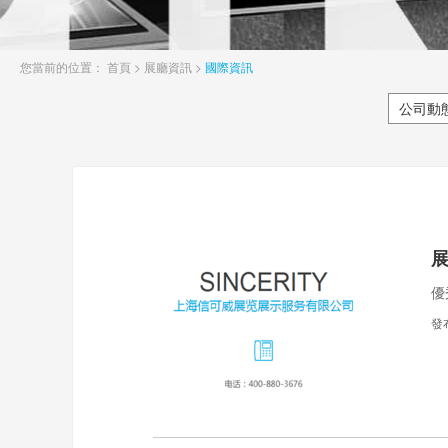
您當前的位置：
首頁
>
展廳資訊
>
國際資訊
公司動
優
發