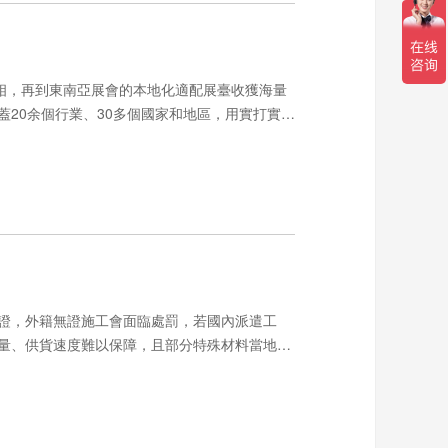
亮相，再到東南亞展會的本地化適配展臺收獲海量
20余個行業、30多個國家和地區，用實打實的
證，外籍無證施工會面臨處罰，若國內派遣工
量、供貨速度難以保障，且部分特殊材料當地無