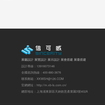
展廳設計 展覽設計 展示設計 展會搭建 展臺搭建
設計專線：13916073146
全國咨詢熱線：400-880-3676
聯系郵箱：XKWSH@126.COM
官網網址：http://m.xb-ls.com.cn/
總部地址：上海浦東新區天納創意產業園3號402A