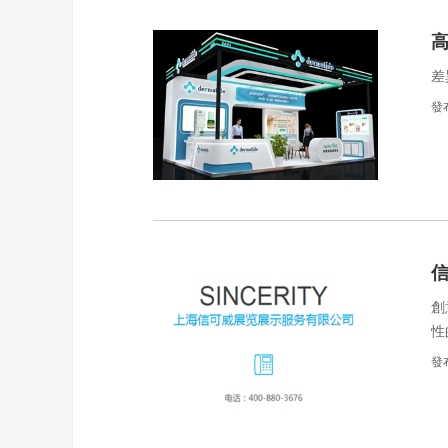
差
發
創
性
分
發