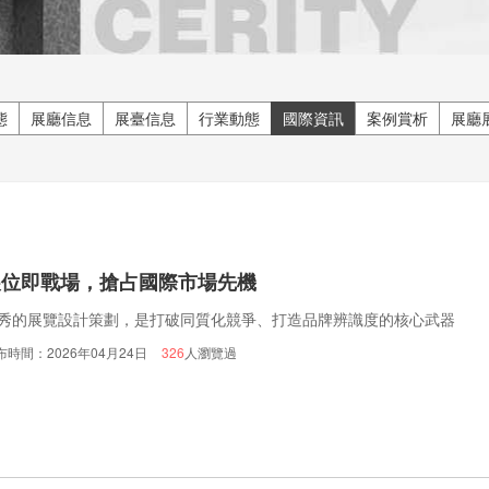
態
展廳信息
展臺信息
行業動態
國際資訊
案例賞析
展廳
展位即戰場，搶占國際市場先機
秀的展覽設計策劃，是打破同質化競爭、打造品牌辨識度的核心武器
布時間：2026年04月24日
326
人瀏覽過