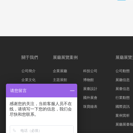
關于我們
展廳展覽案例
展廳展覽
公司簡介
企業展廳
科技公司
公司動態
企業文化
主題展館
博物館
展廳信息
公司資質
科技展臺
展臺設計
展臺信息
请您留言
服務流程
家具服裝
國外展會
行業動態
感谢您的关注，当前客服人员不在
設計團隊
汽車物流
珠寶鐘表
國際資訊
线，请填写一下您的信息，我们会
尽快和您联系。
案例賞析
展廳展臺