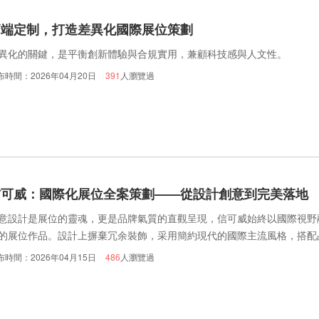
高端定制，打造差異化國際展位策劃
異化的關鍵，是平衡創新體驗與合規實用，兼顧科技感與人文性。
布時間：2026年04月20日
391
人瀏覽過
信可威：國際化展位全案策劃——從設計創意到完美落地
意設計是展位的靈魂，更是品牌氣質的直觀呈現，信可威始終以國際視野
的展位作品。設計上摒棄冗余裝飾，采用簡約現代的國際主流風格，搭配
層設計與懸挑造型拉伸空間層次感，搭配4K高清屏與智能燈光系統，讓
布時間：2026年04月15日
486
人瀏覽過